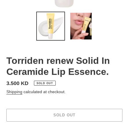
Torriden renew Solid In
Ceramide Lip Essence.
Regular
3.500 KD
SOLD OUT
price
Shipping
calculated at checkout.
SOLD OUT
Adding