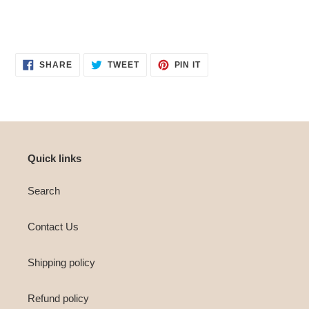
SHARE
TWEET
PIN
SHARE
TWEET
PIN IT
ON
ON
ON
FACEBOOK
TWITTER
PINTEREST
Quick links
Search
Contact Us
Shipping policy
Refund policy