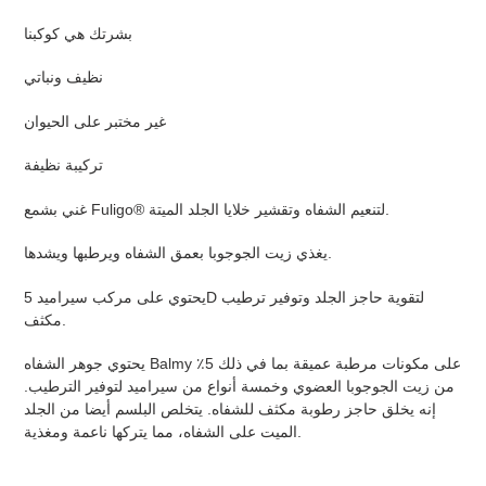
product
بشرتك هي كوكبنا
to
your
نظيف ونباتي
cart
غير مختبر على الحيوان
تركيبة نظيفة
غني بشمع Fuligo® لتنعيم الشفاه وتقشير خلايا الجلد الميتة.
يغذي زيت الجوجوبا بعمق الشفاه ويرطبها ويشدها.
يحتوي على مركب سيراميد 5D لتقوية حاجز الجلد وتوفير ترطيب
مكثف.
يحتوي جوهر الشفاه Balmy على مكونات مرطبة عميقة بما في ذلك 5٪
من زيت الجوجوبا العضوي وخمسة أنواع من سيراميد لتوفير الترطيب.
إنه يخلق حاجز رطوبة مكثف للشفاه. يتخلص البلسم أيضا من الجلد
الميت على الشفاه، مما يتركها ناعمة ومغذية.