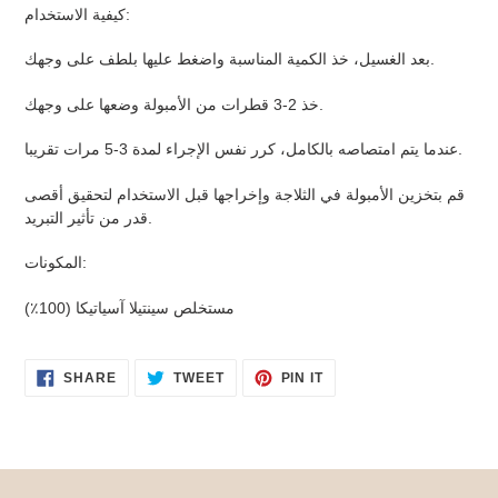
كيفية الاستخدام:
بعد الغسيل، خذ الكمية المناسبة واضغط عليها بلطف على وجهك.
خذ 2-3 قطرات من الأمبولة وضعها على وجهك.
عندما يتم امتصاصه بالكامل، كرر نفس الإجراء لمدة 3-5 مرات تقريبا.
قم بتخزين الأمبولة في الثلاجة وإخراجها قبل الاستخدام لتحقيق أقصى
قدر من تأثير التبريد.
المكونات:
مستخلص سينتيلا آسياتيكا (100٪)
SHARE
TWEET
PIN
SHARE
TWEET
PIN IT
ON
ON
ON
FACEBOOK
TWITTER
PINTEREST