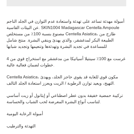
Adding
product
أمبولة مهدئة تساعد على تهدئة واستعادة عدم التوازن في الجلد الناجم
to
عن البيئات القاسية. SKIN1004 Madagascar Centella Ampoule
your
مصنوع بنسبة 100٪ من مستخلص Centella Asiatica، طازج من
cart
الطبيعة البكر لمدغشقر، والذي يهدئ وينقي البشرة. منتج شامل
للمساعدة في تجديد البشرة وتهدئةها وتنعيمها وتجديد شبابها
غرست مع 100٪ سينتيلا أسياتيكا من مدغشقر مع استخراج قوي من 4
خطوات لضمان فعالية عالية.
Centella Asiatica، مكون قوي للغاية قد يقوي حاجز الجلد، ويهدئ
التهيج، ويعيد توازن الرطوبة / الزيت ويعزز استعادة الجلد التالف.
تركيبة حمضية خفيفة بدون عطر اصطناعي أو إيثانول أو زيت أساسي
لتناسب أنواع البشرة المعرضة لحب الشباب والحساسة.
أمبولة الرعاية اليومية
التهدئة والترطيب