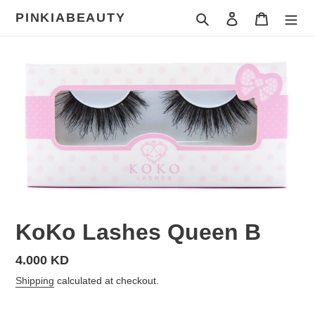
Skip
PINKIABEAUTY
Search
Log in
Cart
to
content
KoKo Lashes Queen B
Regular
4.000 KD
price
Shipping
calculated at checkout.