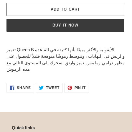
ADD TO CART
BUY IT NOW
Adding
product
تتميز Queen B الأيقونية والأكثر مبيعًا بأنها كثيفة في القاعدة
to
والريش في النهايات ، وتتوسط رموشًا متوهجة قليلاً للحصول على
your
مظهر درامي وملمس. تميز وارتقِ بسحرك إلى المستوى التالي مع
cart
هذه الرموش
SHARE
TWEET
PIN
SHARE
TWEET
PIN IT
ON
ON
ON
FACEBOOK
TWITTER
PINTEREST
Quick links