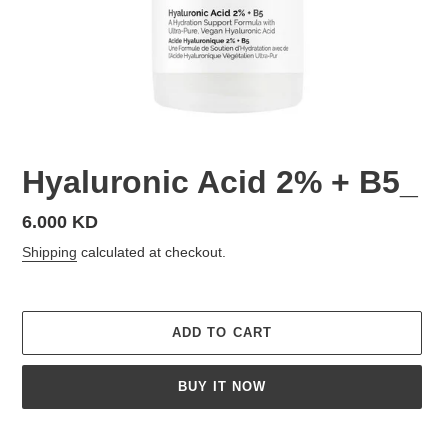
Hyaluronic Acid 2% + B5_
Regular
6.000 KD
price
Shipping
calculated at checkout.
ADD TO CART
BUY IT NOW
Adding