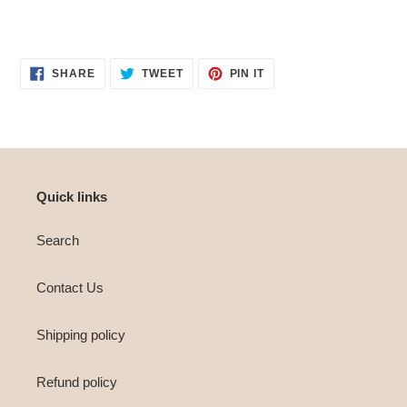
SHARE
TWEET
PIN
SHARE
TWEET
PIN IT
ON
ON
ON
FACEBOOK
TWITTER
PINTEREST
Quick links
Search
Contact Us
Shipping policy
Refund policy