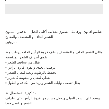
Adding
product
to
شامبو افالون اورقانيك العضوي بخلاصة أكليل الجبل ..اللافندر..الليمون
your
للشعر الجاف و المتقصف والمعالج
cart
بالبروتين
🔹مثالي للشعر الجاف و المتقصف يلطف فروة الرأس الجافه يرطب و
يقوي أطراف الشعر المتقصفة
▪️ يقلل من تساقط الشعر
▪️ يرطب . يغدي و يقوي فروة الرأس
▪️ يحتفظ بالرطوبه ويعيد لمعان الشعر
▪️ يعطي لمعان و منعومه كالحرير
▪️ يقلل تقصف نهايات الشعر ويزيد من الكثافه و الطول .
🔹 كيفية الاستعمال : -
يوضع علي الشعر المبلل ويعمل مساج من فروة الرأس حتي اطراف
الشعر ويغسل جيدا .